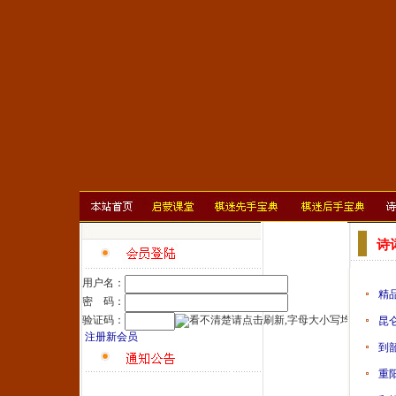
诗
用户名：
精
密 码：
验证码：
昆
注册新会员
到
重