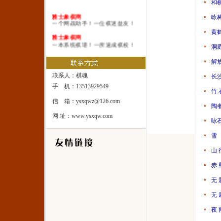
和
雅士象棋网
咏
一个网战助手！一位棋迷益友！
黄
雅士象棋网
一本系统棋谱！一所速成棋校！
洞
雅士象棋网
解
一处修身圣地！一座雅士乐园！
联系人：棋魂
长
手 机：13513929549
竹 
信 箱：ysxqwz@126.com
陶
网 址：www.ysxqw.com
咏
雪
山 
赤 
无 
无 
夜 