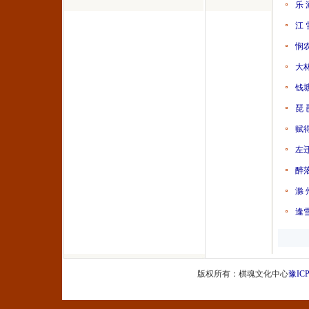
乐 
江 
悯
大
钱
琵 
赋
左
醉
滁 
逢
版权所有：棋魂文化中心
豫ICP