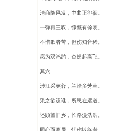
清商随风发，中曲正徘徊。
一弹再三叹，慷慨有馀哀。
不惜歌者苦，但伤知音稀。
愿为双鸿鹄，奋翅起高飞。
其六
涉江采芙蓉，兰泽多芳草。
采之欲遗谁，所思在远道。
还顾望旧乡，长路漫浩浩。
同心而离居，忧伤以终老。