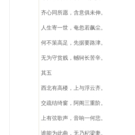
齐心同所愿，含意俱未伸。
人生寄一世，奄忽若飙尘。
何不策高足，先据要路津。
无为守贫贱，轗轲长苦辛。
其五
西北有高楼，上与浮云齐。
交疏结绮窗，阿阁三重阶。
上有弦歌声，音响一何悲。
谁能为此曲，无乃杞梁妻。