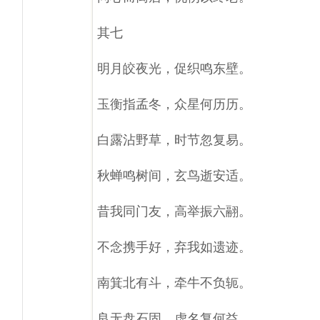
其七
明月皎夜光，促织鸣东壁。
玉衡指孟冬，众星何历历。
白露沾野草，时节忽复易。
秋蝉鸣树间，玄鸟逝安适。
昔我同门友，高举振六翮。
不念携手好，弃我如遗迹。
南箕北有斗，牵牛不负轭。
良无盘石固，虚名复何益。