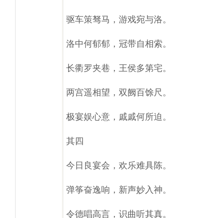
驱车策驽马，游戏宛与洛。
洛中何郁郁，冠带自相索。
长衢罗夹巷，王侯多第宅。
两宫遥相望，双阙百馀尺。
极宴娱心意，戚戚何所迫。
其四
今日良宴会，欢乐难具陈。
弹筝奋逸响，新声妙入神。
令德唱高言，识曲听其真。