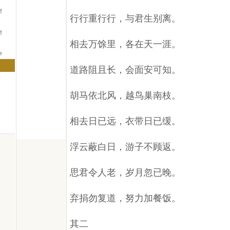
！
行行重行行，与君生别离。
！
相去万馀里，各在天一涯。
！
道路阻且长，会面安可知。
胡马依北风，越鸟巢南枝。
相去日已远，衣带日已缓。
浮云蔽白日，游子不顾返。
思君令人老，岁月忽已晚。
弃捐勿复道，努力加餐饭。
其二