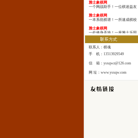
一个网战助手！一位棋迷益友
雅士象棋网
一本系统棋谱！一所速成棋校
雅士象棋网
一处修身圣地！一座雅士乐园
联系人：棋魂
手 机：13513929549
信 箱：ysxqwz@126.com
网 址：www.ysxqw.com