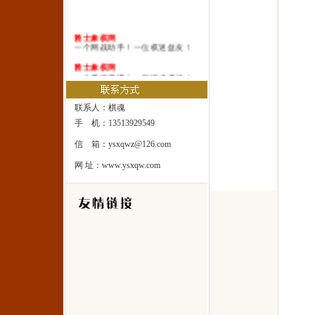
雅士象棋网
一个网战助手！一位棋迷益友！
雅士象棋网
一本系统棋谱！一所速成棋校！
雅士象棋网
一处修身圣地！一座雅士乐园！
联系人：棋魂
手 机：13513929549
信 箱：ysxqwz@126.com
网 址：www.ysxqw.com