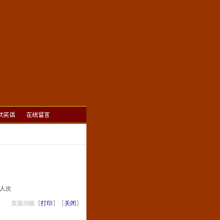
]人次
页面功能【
打印
】【
关闭
】