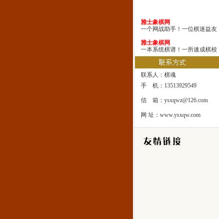
雅士象棋网
一个网战助手！一位棋迷益友
雅士象棋网
一本系统棋谱！一所速成棋校
雅士象棋网
一处修身圣地！一座雅士乐园
联系人：棋魂
手 机：13513929549
信 箱：ysxqwz@126.com
网 址：www.ysxqw.com