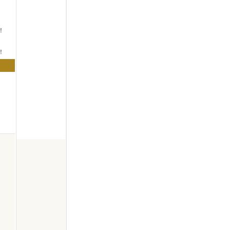
！
！
！