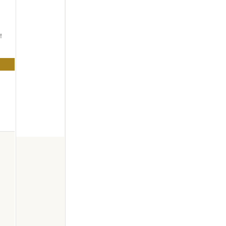
！
！
！