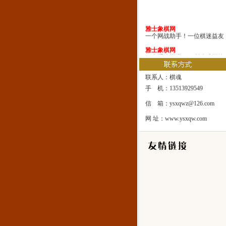
雅士象棋网
一个网战助手！一位棋迷益友
雅士象棋网
一本系统棋谱！一所速成棋校
雅士象棋网
联系人：棋魂
一处修身圣地！一座雅士乐园
手 机：13513929549
信 箱：ysxqwz@126.com
网 址：www.ysxqw.com