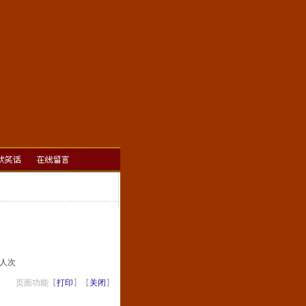
]人次
页面功能【
打印
】【
关闭
】