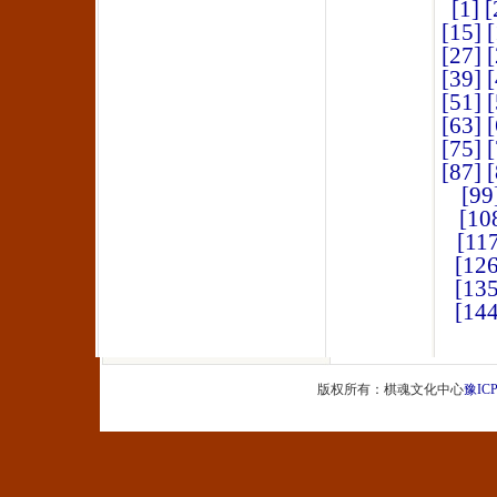
[1]
[
[15]
[
[27]
[
[39]
[
[51]
[
[63]
[
[75]
[
[87]
[
[99
[10
[11
[126
[135
[144
版权所有：棋魂文化中心
豫ICP