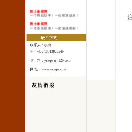
雅士象棋网
一个网战助手！一位棋迷益友！
雅士象棋网
一本系统棋谱！一所速成棋校！
雅士象棋网
一处修身圣地！一座雅士乐园！
联系人：棋魂
手 机：13513929549
信 箱：ysxqwz@126.com
网 址：www.ysxqw.com