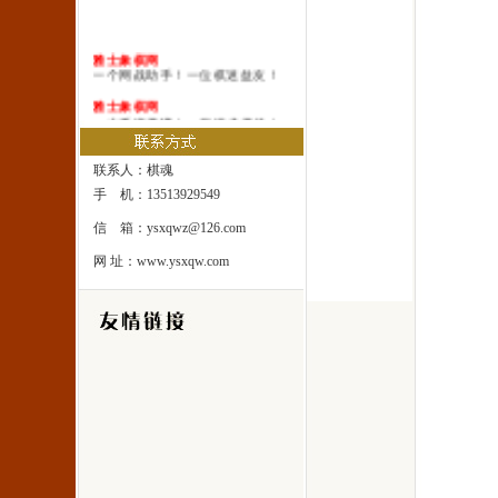
雅士象棋网
一个网战助手！一位棋迷益友！
雅士象棋网
一本系统棋谱！一所速成棋校！
雅士象棋网
一处修身圣地！一座雅士乐园！
联系人：棋魂
手 机：13513929549
信 箱：ysxqwz@126.com
网 址：www.ysxqw.com