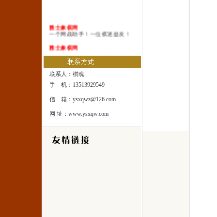
雅士象棋网
一个网战助手！一位棋迷益友！
雅士象棋网
一本系统棋谱！一所速成棋校！
雅士象棋网
一处修身圣地！一座雅士乐园！
联系人：棋魂
手 机：13513929549
信 箱：ysxqwz@126.com
网 址：www.ysxqw.com