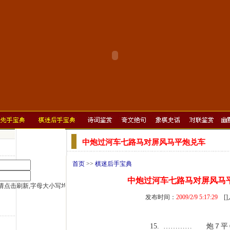
中炮过河车七路马对屏风马平炮兑车
首页
>>
棋迷后手宝典
中炮过河车七路马对屏风马
发布时间：
2009/2/9 5:17:29
[
15. ………… 炮７平