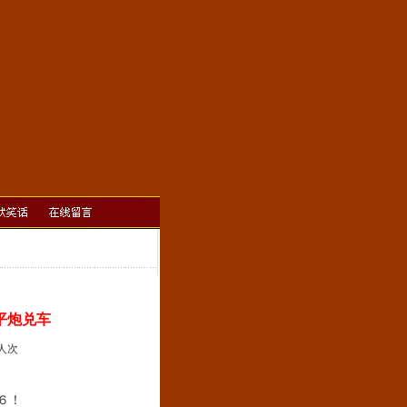
平炮兑车
]人次
６！