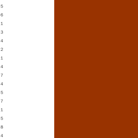
５
６
１
３
４
２
１
４
７
４
５
７
１
５
８
４