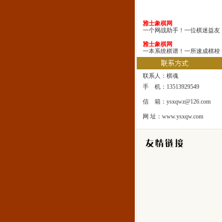
雅士象棋网
一个网战助手！一位棋迷益友
雅士象棋网
一本系统棋谱！一所速成棋校
雅士象棋网
一处修身圣地！一座雅士乐园
联系人：棋魂
手 机：13513929549
信 箱：ysxqwz@126.com
网 址：www.ysxqw.com