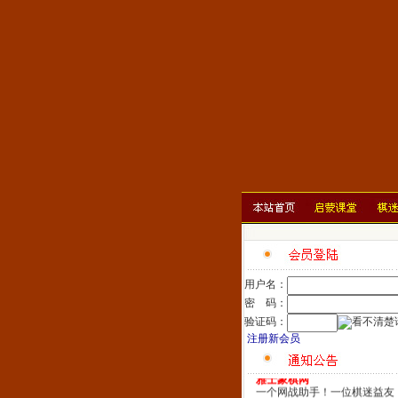
用户名：
密 码：
验证码：
注册新会员
雅士象棋网
一个网战助手！一位棋迷益友