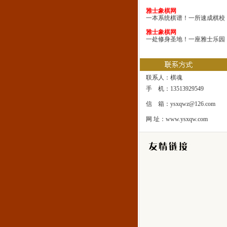
雅士象棋网
一本系统棋谱！一所速成棋校
雅士象棋网
一处修身圣地！一座雅士乐园
联系人：棋魂
手 机：13513929549
信 箱：ysxqwz@126.com
网 址：www.ysxqw.com