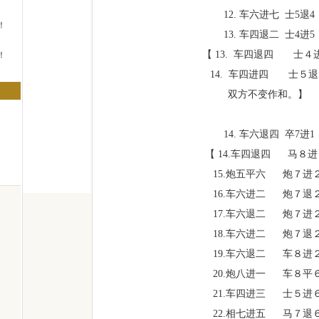
12. 车六进七 士5退4
！
13. 车四退二 士4进5
！
【 13. 车四退四 士４
14. 车四进四 士５退
双方不变作和。】
14. 车六退四 卒7进1
【 14.车四退四 马８
15.炮五平六 炮７进
16.车六进二 炮７退
17.车六退二 炮７进
18.车六进二 炮７退
19.车六退二 车８进
20.炮八进一 车８平
21.车四进三 士５进
22.相七进五 马７退