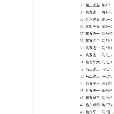
33. 相三进五 炮4平5
34. 兵九进一 将4平5
35. 仕六进五 炮5平6
36. 车四平五 车9平8
37. 车五进一 马6进7
38. 车五平二 马7退8
39. 兵五进一 马3退1
40. 兵五进一 马1进2
41. 炮七平六 马2进1
42. 马三进二 马8进6
43. 马二进三 马6进8
44. 帅五平六 马8进7
45. 兵五进一 炮6进3
46. 相五退三 马1进3
47. 炮六退四 炮6平4
48. 炮六平二 马7退6