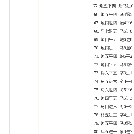
65. 炮五平四 后马进6
66. 帅五平四 马4退5
67. 炮四退四 炮4平6
68. 马七退五 马6进8
69. 帅四平五 炮6进8
70. 炮四进一 马8退6
71. 帅五平四 炮6平2
72. 炮四平五 马6退5
73. 兵六平五 卒3进1
74. 马五进六 卒3平4
75. 马六退四 将5平6
76. 帅四平五 马5进3
77. 马四进六 将6平5
78. 相五进三 卒4进1
79. 帅五平四 马3退5
80. 兵五进一 象9进7