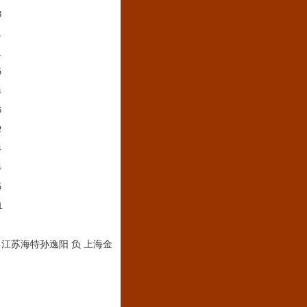
３
１
１
５
４
６
２
４
４
５
１
 江苏海特孙逸阳 负 上海金