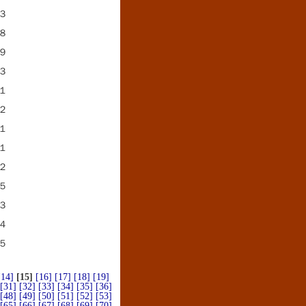
３
８
９
３
１
２
１
１
２
５
３
４
５
[14]
[15]
[16]
[17]
[18]
[19]
[31]
[32]
[33]
[34]
[35]
[36]
[48]
[49]
[50]
[51]
[52]
[53]
[65]
[66]
[67]
[68]
[69]
[70]