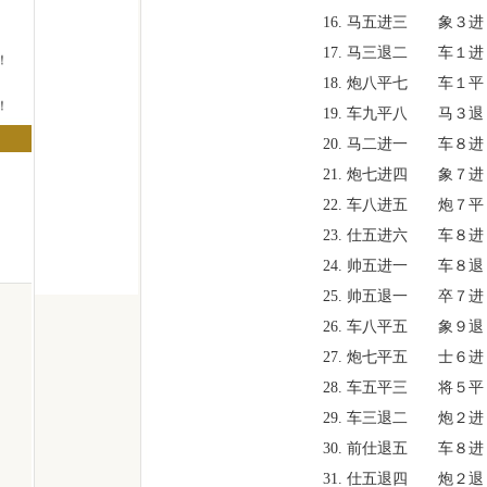
16. 马五进三
象３进
17. 马三退二
车１进
！
18. 炮八平七
车１平
！
19. 车九平八
马３退
20. 马二进一
车８进
！
21. 炮七进四
象７进
22. 车八进五
炮７平
23. 仕五进六
车８进
24. 帅五进一
车８退
25. 帅五退一
卒７进
26. 车八平五
象９退
27. 炮七平五
士６进
28. 车五平三
将５平
29. 车三退二
炮２进
30. 前仕退五
车８进
31. 仕五退四
炮２退