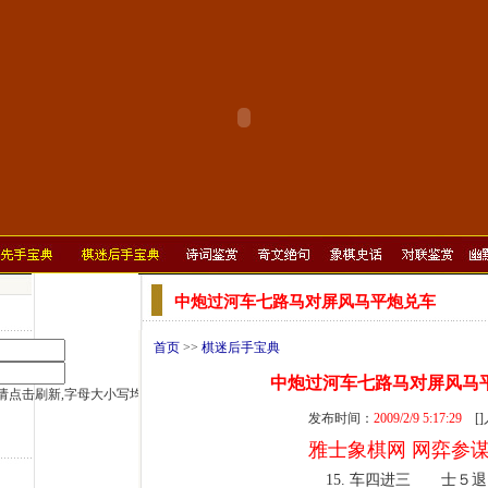
中炮过河车七路马对屏风马平炮兑车
首页
>>
棋迷后手宝典
中炮过河车七路马对屏风马
发布时间：
2009/2/9 5:17:29
[
雅士象棋网 网弈参
15. 车四进三
士５退