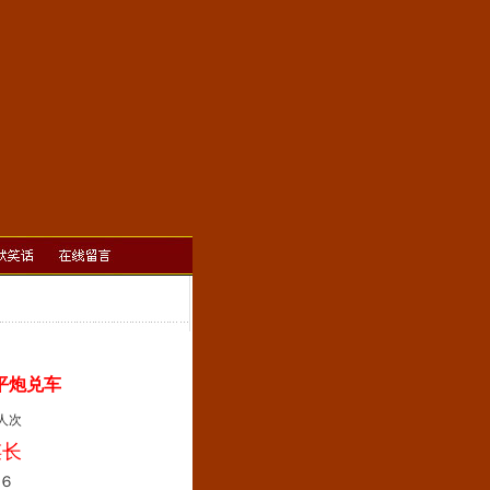
平炮兑车
]人次
谋长
６