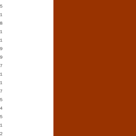
５
１
８
１
１
９
９
７
１
１
７
５
４
５
１
２