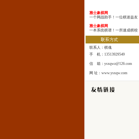
雅士象棋网
一个网战助手！一位棋迷益友
雅士象棋网
一本系统棋谱！一所速成棋校
雅士象棋网
一处修身圣地！一座雅士乐园
联系人：棋魂
手 机：13513929549
信 箱：ysxqwz@126.com
网 址：www.ysxqw.com