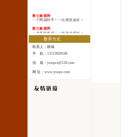
雅士象棋网
一个网战助手！一位棋迷益友！
雅士象棋网
一本系统棋谱！一所速成棋校！
雅士象棋网
一处修身圣地！一座雅士乐园！
联系人：棋魂
手 机：13513929549
信 箱：ysxqwz@126.com
网 址：www.ysxqw.com