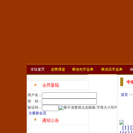
中
首页
>
用户名：
密 码：
验证码：
注册新会员
[1]
[