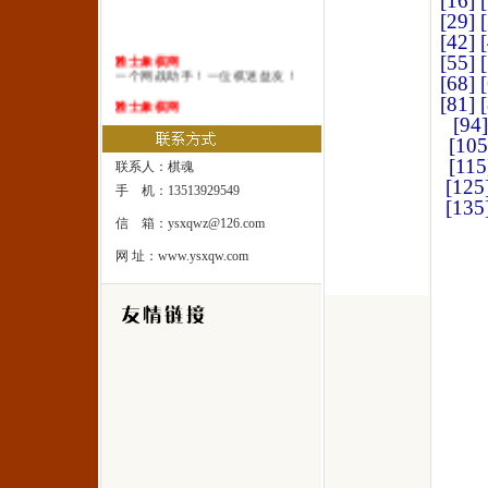
[16]
[29]
[42]
雅士象棋网
[55]
一个网战助手！一位棋迷益友！
[68]
[81]
雅士象棋网
一本系统棋谱！一所速成棋校！
[94]
[105
雅士象棋网
[115
一处修身圣地！一座雅士乐园！
联系人：棋魂
[125
手 机：13513929549
[135
信 箱：ysxqwz@126.com
网 址：www.ysxqw.com