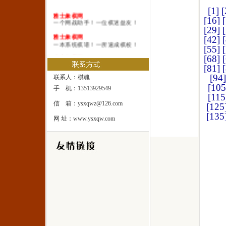
[1]
[
雅士象棋网
[16]
一个网战助手！一位棋迷益友！
[29]
雅士象棋网
[42]
一本系统棋谱！一所速成棋校！
[55]
雅士象棋网
[68]
一处修身圣地！一座雅士乐园！
[81]
[94]
联系人：棋魂
[105
手 机：13513929549
[115
信 箱：ysxqwz@126.com
[125
[135
网 址：www.ysxqw.com