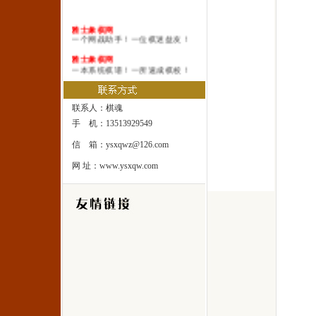
雅士象棋网
一个网战助手！一位棋迷益友！
雅士象棋网
一本系统棋谱！一所速成棋校！
雅士象棋网
一处修身圣地！一座雅士乐园！
联系人：棋魂
手 机：13513929549
信 箱：ysxqwz@126.com
网 址：www.ysxqw.com