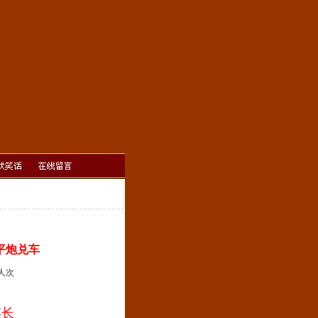
平炮兑车
]人次
谋长