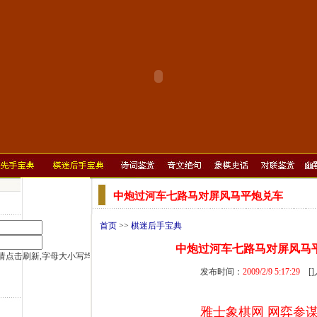
中炮过河车七路马对屏风马平炮兑车
首页
>>
棋迷后手宝典
中炮过河车七路马对屏风马
发布时间：
2009/2/9 5:17:29
[
雅士象棋网 网弈参