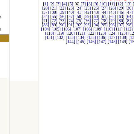
[1]
[2]
[3]
[4]
[5]
[6]
[7]
[8]
[9]
[10]
[11]
[12]
[13]
[20]
[21]
[22]
[23]
[24]
[25]
[26]
[27]
[28]
[29]
[30]
[37]
[38]
[39]
[40]
[41]
[42]
[43]
[44]
[45]
[46]
[47]
！
[54]
[55]
[56]
[57]
[58]
[59]
[60]
[61]
[62]
[63]
[64]
[71]
[72]
[73]
[74]
[75]
[76]
[77]
[78]
[79]
[80]
[81]
[88]
[89]
[90]
[91]
[92]
[93]
[94]
[95]
[96]
[97]
[98]
！
[104]
[105]
[106]
[107]
[108]
[109]
[110]
[111]
[112]
[118]
[119]
[120]
[121]
[122]
[123]
[124]
[125]
[12
[131]
[132]
[133]
[134]
[135]
[136]
[137]
[138]
[1
！
[144]
[145]
[146]
[147]
[148]
[149]
[1