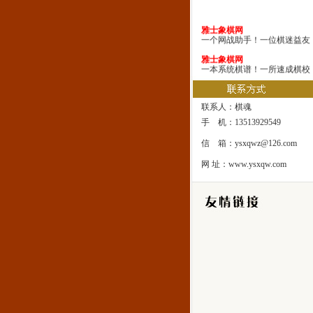
雅士象棋网
一个网战助手！一位棋迷益友
雅士象棋网
一本系统棋谱！一所速成棋校
雅士象棋网
一处修身圣地！一座雅士乐园
联系人：棋魂
手 机：13513929549
信 箱：ysxqwz@126.com
网 址：www.ysxqw.com