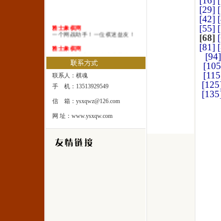
[16]
[29]
[42]
雅士象棋网
[55]
一个网战助手！一位棋迷益友！
[68]
[81]
雅士象棋网
一本系统棋谱！一所速成棋校！
[94]
[105
雅士象棋网
[115
一处修身圣地！一座雅士乐园！
联系人：棋魂
[125
手 机：13513929549
[135
信 箱：ysxqwz@126.com
网 址：www.ysxqw.com