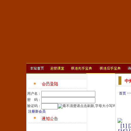
中
首页
>
用户名：
密 码：
验证码：
注册新会员
[1]
[