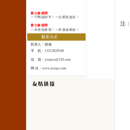
雅士象棋网
一个网战助手！一位棋迷益友！
注
雅士象棋网
一本系统棋谱！一所速成棋校！
雅士象棋网
一处修身圣地！一座雅士乐园！
联系人：棋魂
手 机：13513929549
信 箱：ysxqwz@126.com
网 址：www.ysxqw.com