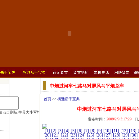
中炮过河车七路马对屏风马平炮兑车
首页
>>
棋迷后手宝典
中炮过河车七路马对屏风马
发布时间：
2009/2/9 5:17:29
[
[1]
[2]
[3]
[4]
[5]
[6]
[7]
[8]
[9]
[10]
[11]
[12]
[13]
[20]
[21]
[22]
[23]
[24]
[25]
[26]
[27]
[28]
[29]
[30]