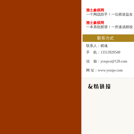
雅士象棋网
一个网战助手！一位棋迷益友
雅士象棋网
一本系统棋谱！一所速成棋校
雅士象棋网
一处修身圣地！一座雅士乐园
联系人：棋魂
手 机：13513929549
信 箱：ysxqwz@126.com
网 址：www.ysxqw.com