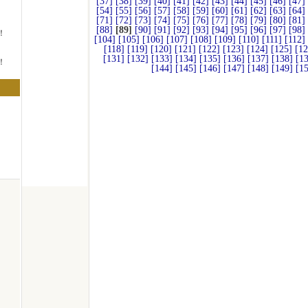
[37]
[38]
[39]
[40]
[41]
[42]
[43]
[44]
[45]
[46]
[47]
[54]
[55]
[56]
[57]
[58]
[59]
[60]
[61]
[62]
[63]
[64]
[71]
[72]
[73]
[74]
[75]
[76]
[77]
[78]
[79]
[80]
[81]
[88]
[89]
[90]
[91]
[92]
[93]
[94]
[95]
[96]
[97]
[98]
！
[104]
[105]
[106]
[107]
[108]
[109]
[110]
[111]
[112]
[118]
[119]
[120]
[121]
[122]
[123]
[124]
[125]
[12
[131]
[132]
[133]
[134]
[135]
[136]
[137]
[138]
[1
！
[144]
[145]
[146]
[147]
[148]
[149]
[1
！