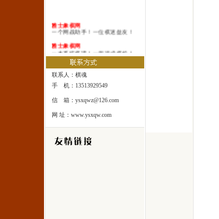
雅士象棋网
一个网战助手！一位棋迷益友！
雅士象棋网
一本系统棋谱！一所速成棋校！
雅士象棋网
一处修身圣地！一座雅士乐园！
联系人：棋魂
手 机：13513929549
信 箱：ysxqwz@126.com
网 址：www.ysxqw.com