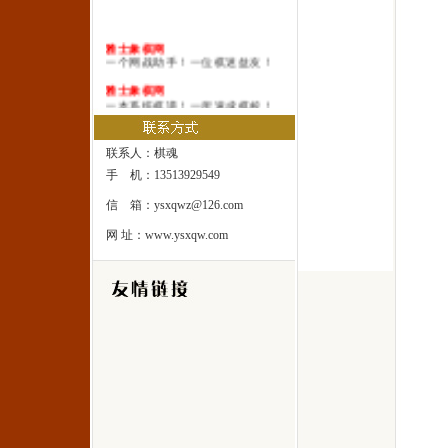
雅士象棋网
一个网战助手！一位棋迷益友！
雅士象棋网
一本系统棋谱！一所速成棋校！
雅士象棋网
一处修身圣地！一座雅士乐园！
联系人：棋魂
手 机：13513929549
信 箱：ysxqwz@126.com
网 址：www.ysxqw.com