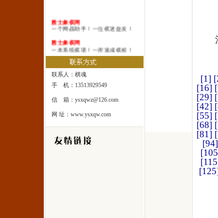
雅士象棋网
一个网战助手！一位棋迷益友！
雅士象棋网
一本系统棋谱！一所速成棋校！
雅士象棋网
一处修身圣地！一座雅士乐园！
联系人：棋魂
[1]
[
手 机：13513929549
[16]
[29]
信 箱：ysxqwz@126.com
[42]
[55]
网 址：www.ysxqw.com
[68]
[81]
[94]
[105
[115
[125