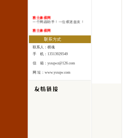
雅士象棋网
一个网战助手！一位棋迷益友！
雅士象棋网
一本系统棋谱！一所速成棋校！
雅士象棋网
一处修身圣地！一座雅士乐园！
联系人：棋魂
手 机：13513929549
信 箱：ysxqwz@126.com
网 址：www.ysxqw.com