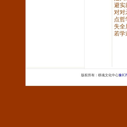
避实
对对
点哲
失全
若学
版权所有：棋魂文化中心
豫ICP