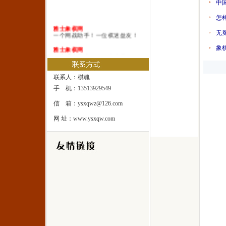
中
怎
雅士象棋网
无
一个网战助手！一位棋迷益友！
象
雅士象棋网
一本系统棋谱！一所速成棋校！
雅士象棋网
一处修身圣地！一座雅士乐园！
联系人：棋魂
手 机：13513929549
信 箱：ysxqwz@126.com
网 址：www.ysxqw.com