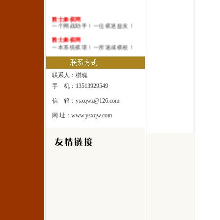
雅士象棋网
一个网战助手！一位棋迷益友！
雅士象棋网
一本系统棋谱！一所速成棋校！
雅士象棋网
一处修身圣地！一座雅士乐园！
联系人：棋魂
手 机：13513929549
信 箱：ysxqwz@126.com
网 址：www.ysxqw.com