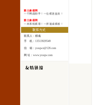
雅士象棋网
一个网战助手！一位棋迷益友！
雅士象棋网
一本系统棋谱！一所速成棋校！
雅士象棋网
一处修身圣地！一座雅士乐园！
联系人：棋魂
手 机：13513929549
信 箱：ysxqwz@126.com
网 址：www.ysxqw.com