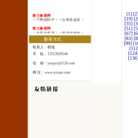
[1]
[2
雅士象棋网
[19]
[2
一个网战助手！一位棋迷益友！
[35]
[3
雅士象棋网
[51]
[5
一本系统棋谱！一所速成棋校！
[67]
[6
[83]
[8
雅士象棋网
[99]
[1
一处修身圣地！一座雅士乐园！
联系人：棋魂
[112
[124
手 机：13513929549
[136
信 箱：ysxqwz@126.com
网 址：www.ysxqw.com