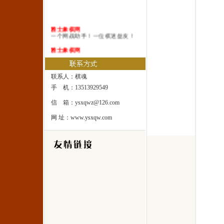
雅士象棋网
一个网战助手！一位棋迷益友！
雅士象棋网
一本系统棋谱！一所速成棋校！
雅士象棋网
联系人：棋魂
一处修身圣地！一座雅士乐园！
手 机：13513929549
信 箱：ysxqwz@126.com
网 址：www.ysxqw.com