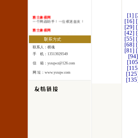
[1]
[
雅士象棋网
[16]
一个网战助手！一位棋迷益友！
[29]
雅士象棋网
[42]
一本系统棋谱！一所速成棋校！
[55]
雅士象棋网
[68]
一处修身圣地！一座雅士乐园！
联系人：棋魂
[81]
手 机：13513929549
[94]
[105
信 箱：ysxqwz@126.com
[115
网 址：www.ysxqw.com
[125
[135