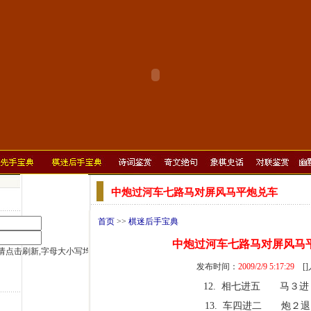
中炮过河车七路马对屏风马平炮兑车
首页
>>
棋迷后手宝典
中炮过河车七路马对屏风马
发布时间：
2009/2/9 5:17:29
[
12. 相七进五 马３进
13. 车四进二 炮２退