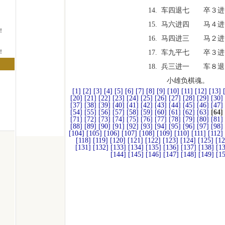
14. 车四退七 卒３进
15. 马六进四 马４进
！
16. 马四进三 马２进
！
17. 车九平七 卒３进
18. 兵三进一 车８退
！
小雄负棋魂。
[1]
[2]
[3]
[4]
[5]
[6]
[7]
[8]
[9]
[10]
[11]
[12]
[13]
[20]
[21]
[22]
[23]
[24]
[25]
[26]
[27]
[28]
[29]
[30]
[37]
[38]
[39]
[40]
[41]
[42]
[43]
[44]
[45]
[46]
[47]
[54]
[55]
[56]
[57]
[58]
[59]
[60]
[61]
[62]
[63]
[64]
[71]
[72]
[73]
[74]
[75]
[76]
[77]
[78]
[79]
[80]
[81]
[88]
[89]
[90]
[91]
[92]
[93]
[94]
[95]
[96]
[97]
[98]
[104]
[105]
[106]
[107]
[108]
[109]
[110]
[111]
[112]
[118]
[119]
[120]
[121]
[122]
[123]
[124]
[125]
[12
[131]
[132]
[133]
[134]
[135]
[136]
[137]
[138]
[1
[144]
[145]
[146]
[147]
[148]
[149]
[1