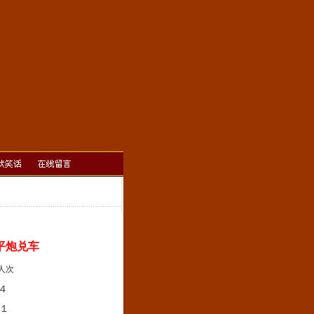
平炮兑车
]人次
４
１