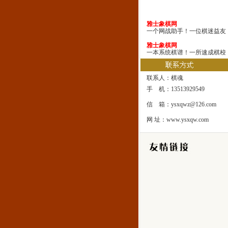
雅士象棋网
一个网战助手！一位棋迷益友
雅士象棋网
一本系统棋谱！一所速成棋校
雅士象棋网
一处修身圣地！一座雅士乐园
联系人：棋魂
手 机：13513929549
信 箱：ysxqwz@126.com
网 址：www.ysxqw.com