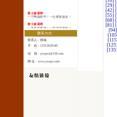
[16]
[29]
[42]
雅士象棋网
[55]
一个网战助手！一位棋迷益友！
[68]
雅士象棋网
[81]
一本系统棋谱！一所速成棋校！
[94]
[105
雅士象棋网
一处修身圣地！一座雅士乐园！
[115
联系人：棋魂
[125
手 机：13513929549
[135
信 箱：ysxqwz@126.com
网 址：www.ysxqw.com