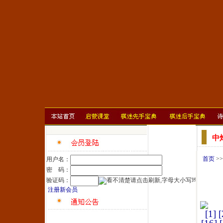
中
首页
>
用户名：
密 码：
验证码：
注册新会员
[1]
[